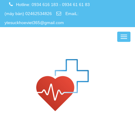
Hotline:
0934 616 183
-
0934 61 61 83
(máy bàn) 02462534826
EmaiL:
ytesuckhoeviet365@gmail.com
T
o
g
g
l
e
n
a
v
i
g
a
t
i
o
n