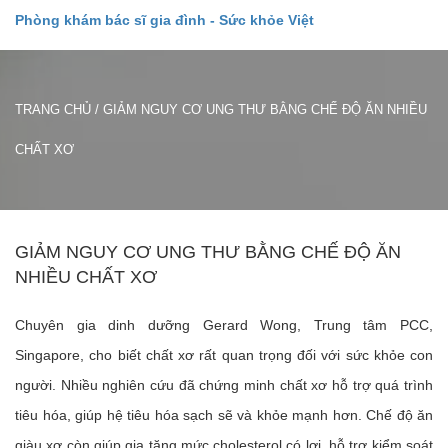
Phòng khám bác sĩ gia đình - Sức khỏe Việt
TRANG CHỦ
/
GIẢM NGUY CƠ UNG THƯ BẰNG CHẾ ĐỘ ĂN NHIỀU
CHẤT XƠ
GIẢM NGUY CƠ UNG THƯ BẰNG CHẾ ĐỘ ĂN
NHIỀU CHẤT XƠ
Chuyên gia dinh dưỡng Gerard Wong, Trung tâm PCC,
Singapore, cho biết chất xơ rất quan trọng đối với sức khỏe con
người. Nhiều nghiên cứu đã chứng minh chất xơ hỗ trợ quá trình
tiêu hóa, giúp hệ tiêu hóa sạch sẽ và khỏe mạnh hơn. Chế độ ăn
giàu xơ còn giúp gia tăng mức cholesterol có lợi, hỗ trợ kiểm soát