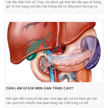
Liệt dây thần kinh số 7 hay còn được gọi theo tên dân gian là “trúng
gió” là tình trạng một bên mặt không thể cử động bình thường và
gần như mất cảm giác … Điều quan trọng nhất là những người bị
liệt dây thần kinh số 7 cần phải được điều trị […]
CẦN LÀM GÌ KHI MEN GAN TĂNG CAO?
Men gan nằm trong tế bào gan, men gan giữ vai trò tham gia vào
các quá trình chuyển hoá quan trọng các chất trong cơ thể.