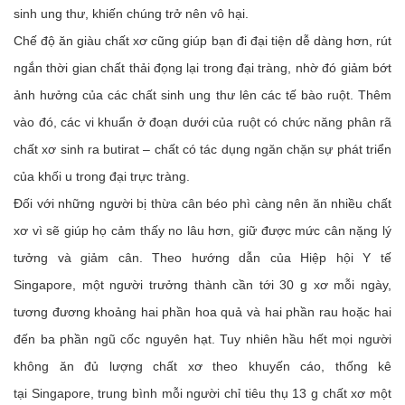
sinh ung thư, khiến chúng trở nên vô hại.
Chế độ ăn giàu chất xơ cũng giúp bạn đi đại tiện dễ dàng hơn, rút
ngắn thời gian chất thải đọng lại trong đại tràng, nhờ đó giảm bớt
ảnh hưởng của các chất sinh ung thư lên các tế bào ruột. Thêm
vào đó, các vi khuẩn ở đoạn dưới của ruột có chức năng phân rã
chất xơ sinh ra butirat – chất có tác dụng ngăn chặn sự phát triển
của khối u trong đại trực tràng.
Đối với những người bị thừa cân béo phì càng nên ăn nhiều chất
xơ vì sẽ giúp họ cảm thấy no lâu hơn, giữ được mức cân nặng lý
tưởng và giảm cân. Theo hướng dẫn của Hiệp hội Y tế
Singapore, một người trưởng thành cần tới 30 g xơ mỗi ngày,
tương đương khoảng hai phần hoa quả và hai phần rau hoặc hai
đến ba phần ngũ cốc nguyên hạt. Tuy nhiên hầu hết mọi người
không ăn đủ lượng chất xơ theo khuyến cáo, thống kê
tại Singapore, trung bình mỗi người chỉ tiêu thụ 13 g chất xơ một