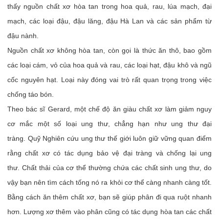
thấy nguồn chất xơ hòa tan trong hoa quả, rau, lúa mạch, đại
mạch, các loại đậu, đậu lăng, đậu Hà Lan và các sản phẩm từ
đậu nành.
Nguồn chất xơ không hòa tan, còn gọi là thức ăn thô, bao gồm
các loại cám, vỏ của hoa quả và rau, các loại hạt, đậu khô và ngũ
cốc nguyên hạt. Loại này đóng vai trò rất quan trọng trong việc
chống táo bón.
Theo bác sĩ Gerard, một chế độ ăn giàu chất xơ làm giảm nguy
cơ mắc một số loại ung thư, chẳng hạn như ung thư đại
tràng. Quỹ Nghiên cứu ung thư thế giới luôn giữ vững quan điểm
rằng chất xơ có tác dụng bảo vệ đại tràng và chống lại ung
thư. Chất thải của cơ thể thường chứa các chất sinh ung thư, do
vậy bạn nên tìm cách tống nó ra khỏi cơ thể càng nhanh càng tốt.
Bằng cách ăn thêm chất xơ, bạn sẽ giúp phân đi qua ruột nhanh
hơn. Lượng xơ thêm vào phân cũng có tác dụng hòa tan các chất