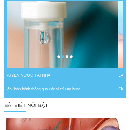
LẤY MÁU XÉT NGHIỆM TẠI NHÀ
Chẩn đoán bệnh thông qua các vị trí của bụng
BÀI VIẾT NỔI BẬT